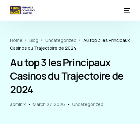
HOME
Home
Blog
Uncategorized
Au top 3 les Principaux
Casinos du Trajectoire de 2024
LOAN
Au top 3 les Principaux
DEPOSITS
Casinos du Trajectoire de
AGENCY BANKING
2024
WEALTH MANAGEMENT
admlnlx
March 27, 2026
Uncategorized