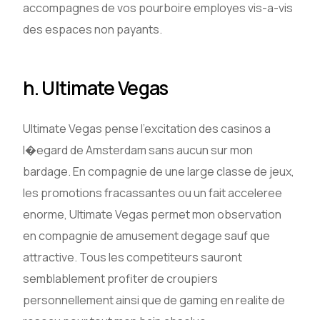
accompagnes de vos pourboire employes vis-a-vis
des espaces non payants.
h. Ultimate Vegas
Ultimate Vegas pense l’excitation des casinos a
l�egard de Amsterdam sans aucun sur mon
bardage. En compagnie de une large classe de jeux,
les promotions fracassantes ou un fait acceleree
enorme, Ultimate Vegas permet mon observation
en compagnie de amusement degage sauf que
attractive. Tous les competiteurs sauront
semblablement profiter de croupiers
personnellement ainsi que de gaming en realite de