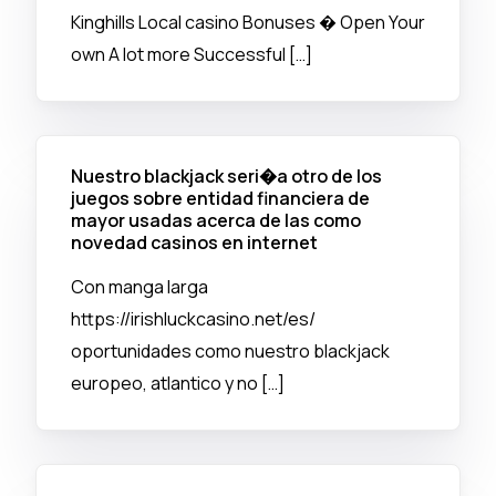
Kinghills Local casino Bonuses � Open Your
own A lot more Successful […]
Nuestro blackjack seri�a otro de los
juegos sobre entidad financiera de
mayor usadas acerca de las como
novedad casinos en internet
Con manga larga
https://irishluckcasino.net/es/
oportunidades como nuestro blackjack
europeo, atlantico y no […]