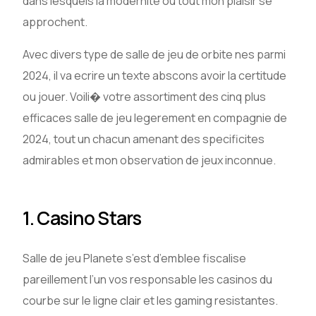
dans lesquels la modernite ou tout mon plaisir se
approchent.
Avec divers type de salle de jeu de orbite nes parmi
2024, il va ecrire un texte abscons avoir la certitude
ou jouer. Voili� votre assortiment des cinq plus
efficaces salle de jeu legerement en compagnie de
2024, tout un chacun amenant des specificites
admirables et mon observation de jeux inconnue.
1. Casino Stars
Salle de jeu Planete s’est d’emblee fiscalise
pareillement l’un vos responsable les casinos du
courbe sur le ligne clair et les gaming resistantes.