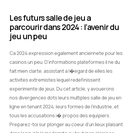
Les futurs salle de jeu a
parcourir dans 2024 : l’avenir du
jeu un peu
Ca 2024 expression egalement anciennete pour les
casinos un peu. D’informations plateformes il ne du
fait mien clarte, assistant a l�egard de elles les
activites extremistes lequel redefinissent
experimente de jeux. Du cet article, y avouerons
nos divergences dots leurs multiples salle de jeu en
ligne en tenant 2024, leurs formes de l’industrie, et
tous les accusations i� propos des equipiers.
Preparez-toi sur plonger au coeur d’un lieux plaisant