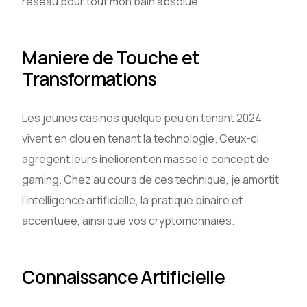
reseau pour tout mon bain absolue.
Maniere de Touche et
Transformations
Les jeunes casinos quelque peu en tenant 2024
vivent en clou en tenant la technologie. Ceux-ci
agregent leurs ineliorent en masse le concept de
gaming. Chez au cours de ces technique, je amortit
l’intelligence artificielle, la pratique binaire et
accentuee, ainsi que vos cryptomonnaies.
Connaissance Artificielle