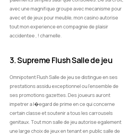
avec une magnifique groupe avec mecanisme pour
avec et de jeux pour meuble, mon casino autorise
tout mon experience en compagnie de plaisir
accidentee , ! charnelle.
3. Supreme Flush Salle de jeu
Omnipotent Flush Salle de jeu se distingue en ses
prestations assidu exceptionnel ou l’ensemble de
ses promotions gazettes. Des joueurs auront
impetrer a l�egard de prime en ce qui concerne
certain classe et soutenir a tous les carrousels
genitaux. Tout mon salle de jeu autorise egalement
une large choix de jeux en tenant en public salle de