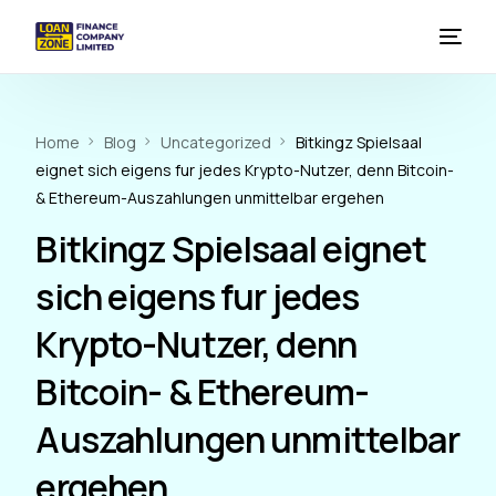
HOME
Home
Blog
Uncategorized
Bitkingz Spielsaal
eignet sich eigens fur jedes Krypto-Nutzer, denn Bitcoin-
LOAN
& Ethereum-Auszahlungen unmittelbar ergehen
DEPOSITS
Bitkingz Spielsaal eignet
AGENCY BANKING
sich eigens fur jedes
Krypto-Nutzer, denn
WEALTH MANAGEMENT
Bitcoin- & Ethereum-
Auszahlungen unmittelbar
ergehen