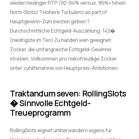
wieder niedriger RTP (92-94% versus. 96%+ hinein
Norm-Slots) ? Hohere Turbulenz as part of
Hauptgewinn-Zum besten geben ?
Durchschnittliche Echtgeld-Auszahlung: 142�
(niedrigste im Ten) Zu handen wen geeignet:
Zocker, die umfangreiche Echtgeld-Gewinne
streben. Vollkommen pro risikofreudige Zocker
unter zuhilfenahme von Hauptpreis-Ambitionen.
Traktandum seven: RollingSlots
� Sinnvolle Echtgeld-
Treueprogramm
RollingSlots eignet umherwandern eigens fur