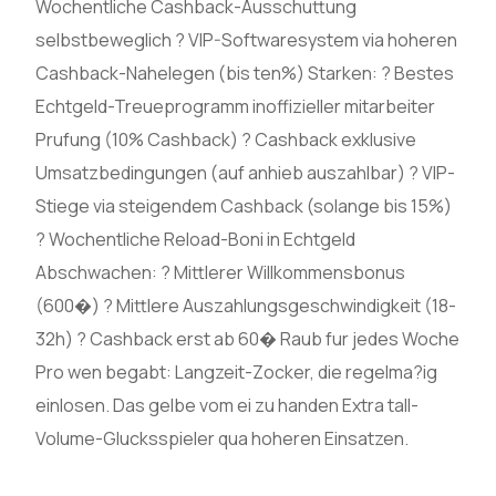
Wochentliche Cashback-Ausschuttung
selbstbeweglich ? VIP-Softwaresystem via hoheren
Cashback-Nahelegen (bis ten%) Starken: ? Bestes
Echtgeld-Treueprogramm inoffizieller mitarbeiter
Prufung (10% Cashback) ? Cashback exklusive
Umsatzbedingungen (auf anhieb auszahlbar) ? VIP-
Stiege via steigendem Cashback (solange bis 15%)
? Wochentliche Reload-Boni in Echtgeld
Abschwachen: ? Mittlerer Willkommensbonus
(600�) ? Mittlere Auszahlungsgeschwindigkeit (18-
32h) ? Cashback erst ab 60� Raub fur jedes Woche
Pro wen begabt: Langzeit-Zocker, die regelma?ig
einlosen. Das gelbe vom ei zu handen Extra tall-
Volume-Glucksspieler qua hoheren Einsatzen.