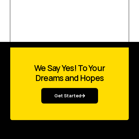
We Say Yes! To Your
Dreams and Hopes
Get Started