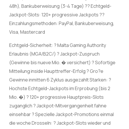
48h), Bankuberweisung (3-4 Tage) ?? Echtgeld-
Jackpot-Slots: 120+ progressive Jackpots ??
Einzahlungsmethoden: PayPal, Bankuberweisung,
Visa, Mastercard
Echtgeld-Sicherheit: ? Malta Gaming Authority
Erlaubnis (MGA/B2C/) ? Jackpot-Zuspruch
(Gewinne bis nueve Mio. � versichert) ? Sofortige
Mitteilung inside Haupttreffer-Erfolg ? Gro?e
Gewinne inmitten 6 Zyklus ausgezahlt Starken: ?
Hochste Echtgeld-Jackpots im Erprobung (bis 2
Mio. �) ? 120+ progressive Hauptpreis-Slots
zuganglich ? Jackpot-Mitvergangenheit fahne
einsehbar ? Spezielle Jackpot-Promotions einmal
die woche Drosseln: ? Jackpot-Slots wieder und