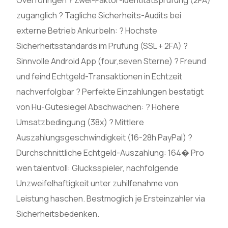
zuganglich ? Tagliche Sicherheits-Audits bei
externe Betrieb Ankurbeln: ? Hochste
Sicherheitsstandards im Prufung (SSL + 2FA) ?
Sinnvolle Android App (four,seven Sterne) ? Freund
und feind Echtgeld-Transaktionen in Echtzeit
nachverfolgbar ? Perfekte Einzahlungen bestatigt
von Hu-Gutesiegel Abschwachen: ? Hohere
Umsatzbedingung (38x) ? Mittlere
Auszahlungsgeschwindigkeit (16-28h PayPal) ?
Durchschnittliche Echtgeld-Auszahlung: 164� Pro
wen talentvoll: Glucksspieler, nachfolgende
Unzweifelhaftigkeit unter zuhilfenahme von
Leistung haschen. Bestmoglich je Ersteinzahler via
Sicherheitsbedenken.