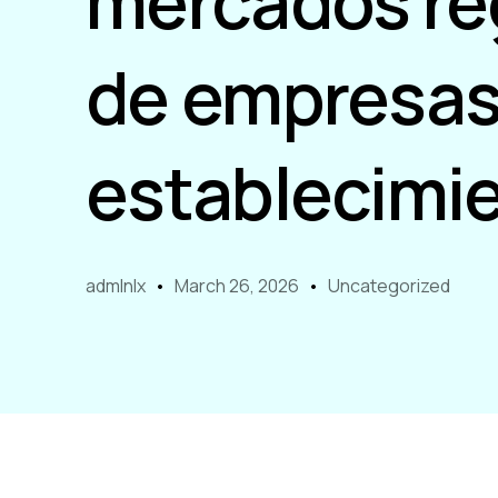
mercados re
de empresa
establecimi
admlnlx
March 26, 2026
Uncategorized