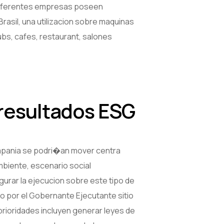
e diferentes empresas poseen
Brasil, una utilizacion sobre maquinas
bs, cafes, restaurant, salones
resultados ESG
ompania se podri�an mover centra
biente, escenario social
gurar la ejecucion sobre este tipo de
o por el Gobernante Ejecutante sitio
prioridades incluyen generar leyes de