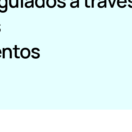
gulados a trave
s
entos