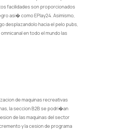
tos facilidades son proporcionados
tegro asi� como EPlay24. Asimismo,
go desplazandolo hacia el pelo pubs,
o omnicanal en todo el mundo las
ilizacion de maquinas recreativas
as, la seccion B2B se podri�an
esion de las maquinas del sector
ncremento y la cesion de programa