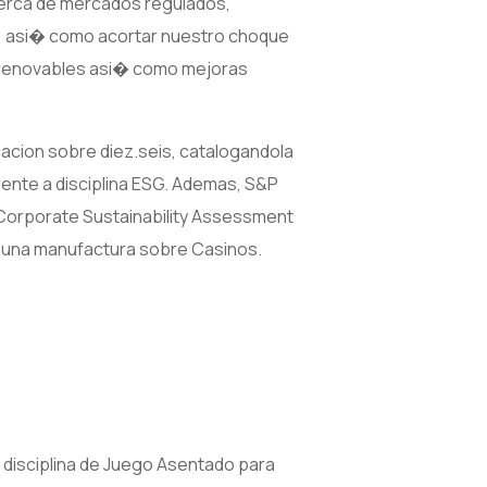
cerca de mercados regulados,
, asi� como acortar nuestro choque
 renovables asi� como mejoras
cacion sobre diez.seis, catalogandola
rente a disciplina ESG. Ademas, S&P
 Corporate Sustainability Assessment
e una manufactura sobre Casinos.
 disciplina de Juego Asentado para