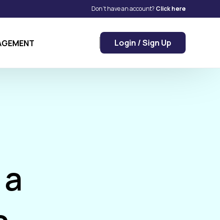
Don't have an account?
Click here
Login / Sign Up
AGEMENT
 a