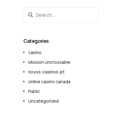
Categories
casino
Mission Uncrossable
novos-casinos-pt
online casino canada
Public
Uncategorized