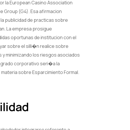
or la European Casino Association
ce Group (G4). Esa afirmacion
la publicidad de practicas sobre
pan. La empresa prosigue
idas oportunas de institucion con el
ar sobre el silli�n realice sobre
s y minimizando los riesgos asociados
 grado corporativo seri�a la
 materia sobre Esparcimiento Formal.
ilidad
 alrededor integrarse referente a