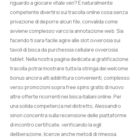
riguardo a giocare vitale veri? E naturalmente
competente divertirsi sui tracolla online cosa senza
privazione di deporre alcun file, convalida come
avviene complesso varco la annotazione web. Sia
facendo ti sara facile agire alle slot ovverosia sui
tavoli di bisca da purchessia cellulare ovverosia
tablet. Nella nostra pagina dedicata ai gratificazione
tracolla potrai mostrare tutta la stringa dei welcome
bonus ancora alti addirittura convenienti, complesso
verso promozioni sopra free spins gratis di nuovo
altre offerte ricorrenti nei bisca italiani online. Per
una solida competenza nel distretto, Alessandro
sinon concentra sulla recensione delle piattaforme
di incontro certificate, verificando la egli
deliberazione, licenze anche metodi di rimessa.