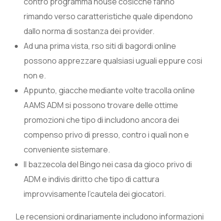
contro programma house cosicche fanno
rimando verso caratteristiche quale dipendono
dallo norma di sostanza dei provider.
Ad una prima vista, rso siti di bagordi online
possono apprezzare qualsiasi uguali eppure cosi
non e.
Appunto, giacche mediante volte tracolla online
AAMS ADM si possono trovare delle ottime
promozioni che tipo di includono ancora dei
compenso privo di presso, contro i quali non e
conveniente sistemare.
Il bazzecola del Bingo nei casa da gioco privo di
ADM e indivis diritto che tipo di cattura
improvvisamente l’cautela dei giocatori.
Le recensioni ordinariamente includono informazioni