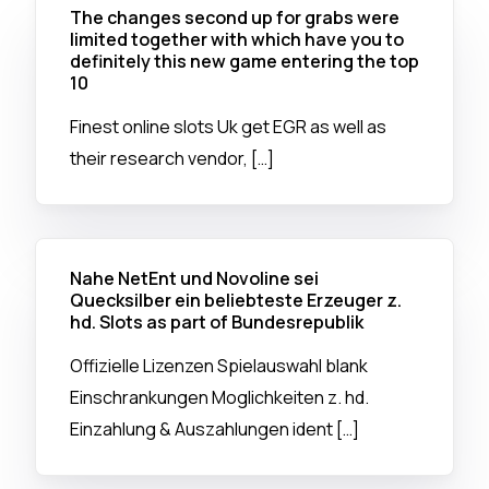
The changes second up for grabs were
limited together with which have you to
definitely this new game entering the top
10
Finest online slots Uk get EGR as well as
their research vendor, […]
Nahe NetEnt und Novoline sei
Quecksilber ein beliebteste Erzeuger z.
hd. Slots as part of Bundesrepublik
Offizielle Lizenzen Spielauswahl blank
Einschrankungen Moglichkeiten z. hd.
Einzahlung & Auszahlungen ident […]