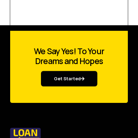
We Say Yes! To Your
Dreams and Hopes
Get Started