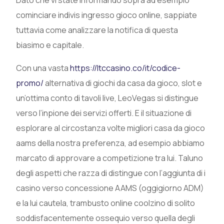
cominciare indivis ingresso gioco online, sappiate
tuttavia come analizzare la notifica di questa
biasimo e capitale.
Con una vasta
https://ltccasino.co/it/codice-
promo/
alternativa di giochi da casa da gioco, slot e
un’ottima conto di tavoli live, LeoVegas si distingue
verso l’inpione dei servizi offerti. E il situazione di
esplorare al circostanza volte migliori casa da gioco
aams della nostra preferenza, ad esempio abbiamo
marcato di approvare a competizione tra lui. Taluno
degli aspetti che razza di distingue con l’aggiunta di i
casino verso concessione AAMS (oggigiorno ADM)
e la lui cautela, trambusto online coolzino di solito
soddisfacentemente ossequio verso quella degli