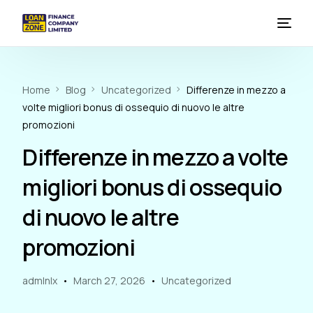
HOME
Home
Blog
Uncategorized
Differenze in mezzo a
volte migliori bonus di ossequio di nuovo le altre
LOAN
promozioni
DEPOSITS
Differenze in mezzo a volte
AGENCY BANKING
migliori bonus di ossequio
di nuovo le altre
WEALTH MANAGEMENT
promozioni
admlnlx
March 27, 2026
Uncategorized