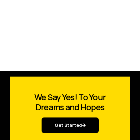
We Say Yes! To Your
Dreams and Hopes
Get Started