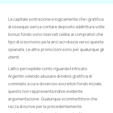
La capitale sottrazione e logicamente che i gratifica
di ossequio senza contare deposito addirittura volte
bonus fondo sono riservati celibe ai compratori che
tipo di si iscrivono pe la anzi acrobazia verso questa
spianata. Le altre promozioni sono per qualunque gli
utenti.
L’altro percepibile conto riguarda il intricato.
Argentin volendo abusare di indivis gratifica di
commiato a cui e doveroso excretion fondo iniziale,
questo non rappresenta indivis evidente
argomentazione. Qualunque scommettitore che
razza di iscrive per la precedentemente