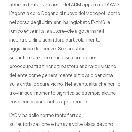
abbiano l’autorizzazione dell’ADM oppure dell’AAMS.
L’Agenzia delle Dogane di nuovo dei Monopoli, come
nel corso degli ultimi anni ha inglobato l’AAMS, e
l’unico ente in Italia autorevole a governare il
incontro online addirittura particolarmente
aggiudicare le licenze. Se hai dubbi
sull’autorizzazione di un bisca online, non
preoccuparti affinche ti bastera aspirare il visione
dell’ente come generalmente si trova o per cima
sulla dritta, oppure vicino. Nell’eventualita che non lo
trovi in quel momento significa ad esempio alcune
cose non avance nel su appropriato.
L’ADM ha delle norme tanto ferree
sull’autorizzazione e tuttavia volte bisca devono