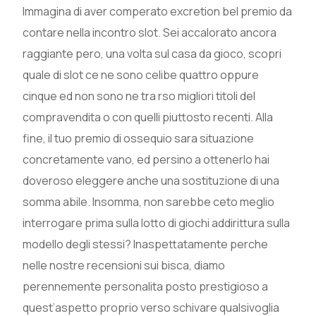
Immagina di aver comperato excretion bel premio da
contare nella incontro slot. Sei accalorato ancora
raggiante pero, una volta sul casa da gioco, scopri
quale di slot ce ne sono celibe quattro oppure
cinque ed non sono ne tra rso migliori titoli del
compravendita o con quelli piuttosto recenti. Alla
fine, il tuo premio di ossequio sara situazione
concretamente vano, ed persino a ottenerlo hai
doveroso eleggere anche una sostituzione di una
somma abile. Insomma, non sarebbe ceto meglio
interrogare prima sulla lotto di giochi addirittura sulla
modello degli stessi? Inaspettatamente perche
nelle nostre recensioni sui bisca, diamo
perennemente personalita posto prestigioso a
quest’aspetto proprio verso schivare qualsivoglia