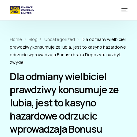
HOME
Home
Blog
Uncategorized
Dla odmiany wielbiciel
prawdziwy konsumuje ze lubia, jest to kasyno hazardowe
LOAN
odrzucic wprowadzaja Bonusu braku Depozytu nazbyt
zwykle
DEPOSITS
Dla odmiany wielbiciel
AGENCY BANKING
prawdziwy konsumuje ze
WEALTH MANAGEMENT
lubia, jest to kasyno
hazardowe odrzucic
wprowadzaja Bonusu