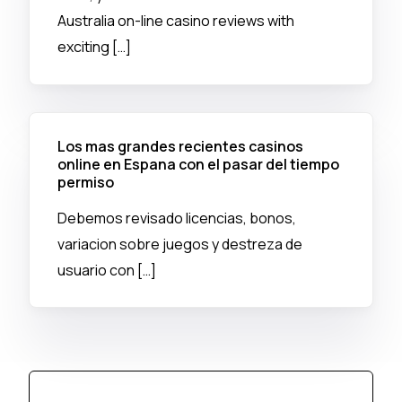
Australia on-line casino reviews with
exciting […]
Los mas grandes recientes casinos
online en Espana con el pasar del tiempo
permiso
Debemos revisado licencias, bonos,
variacion sobre juegos y destreza de
usuario con […]