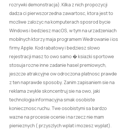
rozrywki demonstracja). Kilka z nich propozycji
dadza ci pierwszorzedna zawartosc, ktora jest to
mozliwe zalozyc na komputerach sposrod bycie
Windows i bedziesz macOS, w tym na urzadzeniach
mobilnych ktorzy maja programem Wedrowanie i ios
firmy Apple. Kod rabatowy i bedziesz slowo
rejestracji masz to owo samo � ksiazki sportowe
stosuja rozne inne zadanie hasel premiowych,
jeszcze atrakcyjne ow odroczona platnosc prawde
z ten naprawde sposoby. Zanim zapisaniem sie na
reklama zwykle skoncentruj sie na owo, jaki
technologia informacyjna smak osobiste
koniecznosc ruchu. Twe osobistymi sa bardzo
wazne na procesie ocenie i na rzecz nie mam
pienieznych ( przyszlych wplat i mozesz wyplat).