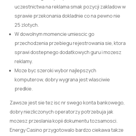
uczestnictwa na reklama smak pozycji zakladow w
sprawie przekonania dokladnie co na pewno nie
25 zlotych.
W dowolnym momencie umiescic go
przechodzenia przebiegu rejestrowania sie, ktora
sprawi dostepnego dodatkowych guru i mozesz
reklamy.
Moze byc szeroki wybor najlepszych
komputerow, dobry wygrana jest wlasciwie
predkie.
Zawsze jest sie tez isc nr swego konta bankowego,
dobry niezliczonych operatorzy potrzebuja jak
mozesz przeslania kopii dokumentu tozsamosci.
Energy Casino przygotowalo bardzo ciekawa takze