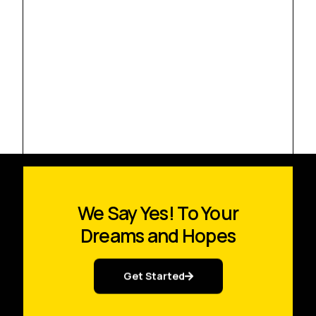
We Say Yes! To Your
Dreams and Hopes
Get Started