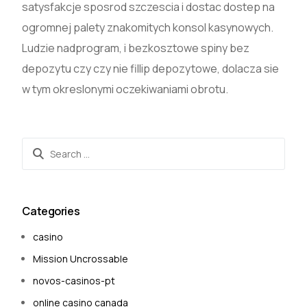
satysfakcje sposrod szczescia i dostac dostep na
ogromnej palety znakomitych konsol kasynowych.
Ludzie nadprogram, i bezkosztowe spiny bez
depozytu czy czy nie fillip depozytowe, dolacza sie
w tym okreslonymi oczekiwaniami obrotu.
Categories
casino
Mission Uncrossable
novos-casinos-pt
online casino canada