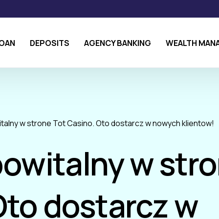
OAN
DEPOSITS
AGENCY BANKING
WEALTH MAN
alny w strone Tot Casino. Oto dostarcz w nowych klientow!
owitalny w str
Oto dostarcz w