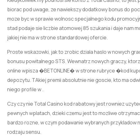
biorac pod uwage, ze nawiekszy dodatkowy bonus do poc
moze byc w sprawie wolnosc specjalnego kodu promocyjn
stad podaje sie liczbie atomowej 85 szukania i daje nam m
jakiej nie ma w strone standardowej ofercie.
Proste wskazowki, jak to zrobic dziala haslo w nowych gr
bonusu powitalnego STS. Wewnatrz nowych graczy, ktorzy
online wpisza �BETONLINE� w strone rubryce �kod kup
depozytu. TAkiej premii absolutnie nie goscie, kto ma od
niego profile w .
Czy czy nie Total Casino kod rabatowy jest rowniez uzyte
pewnych wplatach, dzieki czemu jest to mozliwe otrzymac
bardzo rozne, w czym podawanie wybranych przykladow ni
rodzaju sensu.