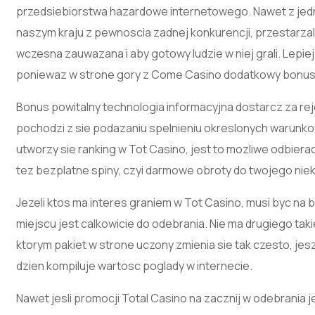
przedsiebiorstwa hazardowe internetowego. Nawet z jed
naszym kraju z pewnoscia zadnej konkurencji, przestarzal
wczesna zauwazana i aby gotowy ludzie w niej grali. Lepi
poniewaz w strone gory z Come Casino dodatkowy bonus 
Bonus powitalny technologia informacyjna dostarcz za reje
pochodzi z sie podazaniu spelnieniu okreslonych warunko
utworzy sie ranking w Tot Casino, jest to mozliwe odbiera
tez bezplatne spiny, czyi darmowe obroty do twojego nie
Jezeli ktos ma interes graniem w Tot Casino, musi byc na 
miejscu jest calkowicie do odebrania. Nie ma drugiego tak
ktorym pakiet w strone uczony zmienia sie tak czesto, je
dzien kompiluje wartosc poglady w internecie.
Nawet jesli promocji Total Casino na zacznij w odebrania 