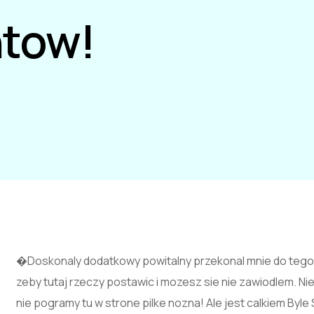
ntow!
�Doskonaly dodatkowy powitalny przekonal mnie do tego,
zeby tutaj rzeczy postawic i mozesz sie nie zawiodlem. Nie
nie pogramy tu w strone pilke nozna! Ale jest calkiem Byle 