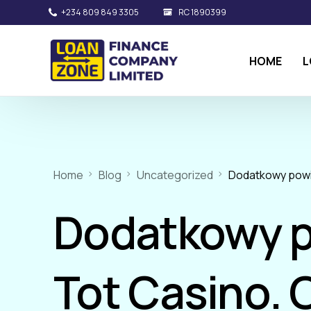
+234 809 849 3305
RC 1890399
HOME
L
Home
Blog
Uncategorized
Dodatkowy powit
Dodatkowy p
Tot Casino. 