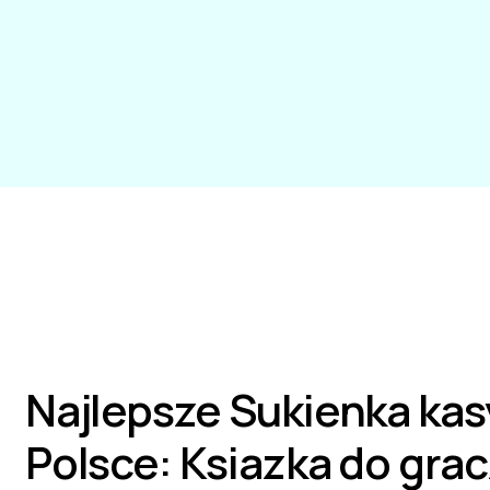
Najlepsze Sukienka kas
Polsce: Ksiazka do gra