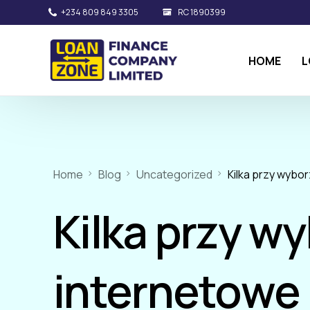
+234 809 849 3305
RC 1890399
HOME
L
Home
Blog
Uncategorized
Kilka przy wybo
Kilka przy w
internetowe 