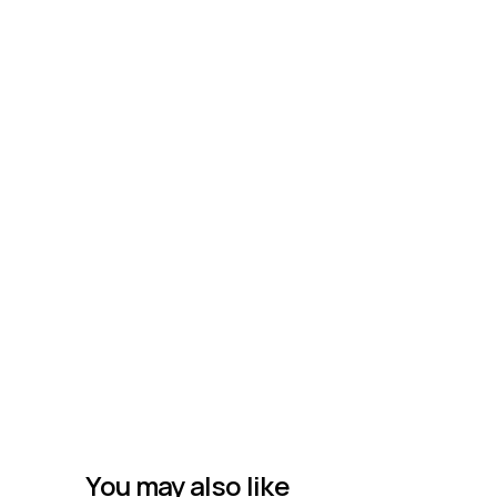
You may also like