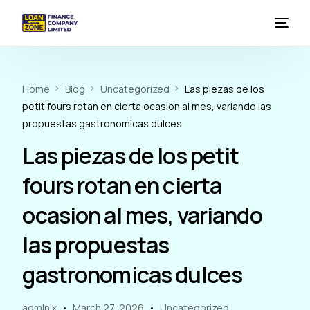
HOME
Home
Blog
Uncategorized
Las piezas de los
petit fours rotan en cierta ocasion al mes, variando las
LOAN
propuestas gastronomicas dulces
DEPOSITS
Las piezas de los petit
AGENCY BANKING
fours rotan en cierta
ocasion al mes, variando
WEALTH MANAGEMENT
las propuestas
gastronomicas dulces
admlnlx
March 27, 2026
Uncategorized