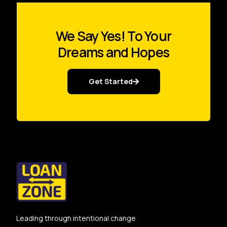
We Say Yes! To Your
Dreams and Hopes
Get Started
Leading through intentional change