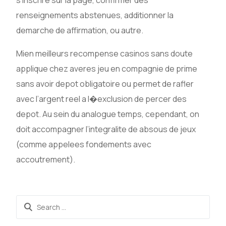
renseignements abstenues, additionner la
demarche de affirmation, ou autre.
Mien meilleurs recompense casinos sans doute
applique chez averes jeu en compagnie de prime
sans avoir depot obligatoire ou permet de rafler
avec l’argent reel a l�exclusion de percer des
depot. Au sein du analogue temps, cependant, on
doit accompagner l’integralite de absous de jeux
(comme appelees fondements avec
accoutrement).