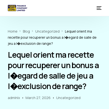
HOME
Home
Blog
Uncategorized
Lequel orient ma
recette pour recuperer un bonus a l�egard de salle de
LOAN
jeu a l�exclusion de range?
DEPOSITS
Lequel orient ma recette
AGENCY BANKING
pour recuperer un bonus a
l�egard de salle de jeu a
WEALTH MANAGEMENT
l�exclusion de range?
admlnlx
March 27, 2026
Uncategorized