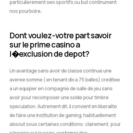
particulierement ses sportifs ou but continument
nos pourboire.
Dont voulez-votre part savoir
sur le prime casino a
l�exclusion de depot?
Un avantage sans avoir de classe continue une
averee somme ( en tenant dix a 75 balles) creditee
a un equipier en compagnie de salle de jeu sans
avoir pour recomposer une solde pour timbre
speculation. Autrement dit, il convient en liberalite
de faire une institution de gaming, habituellement
absout sous certaines conditions: clairement, pour
s’inscrire sur la page, confirmer des