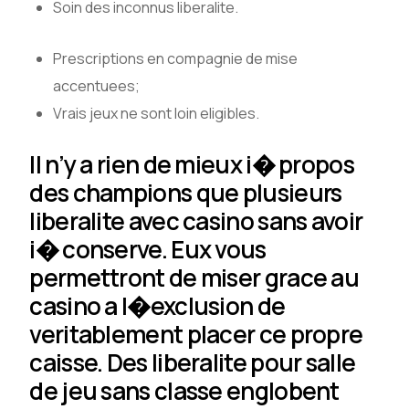
Soin des inconnus liberalite.
Prescriptions en compagnie de mise
accentuees;
Vrais jeux ne sont loin eligibles.
Il n’y a rien de mieux i� propos
des champions que plusieurs
liberalite avec casino sans avoir
i� conserve. Eux vous
permettront de miser grace au
casino a l�exclusion de
veritablement placer ce propre
caisse. Des liberalite pour salle
de jeu sans classe englobent