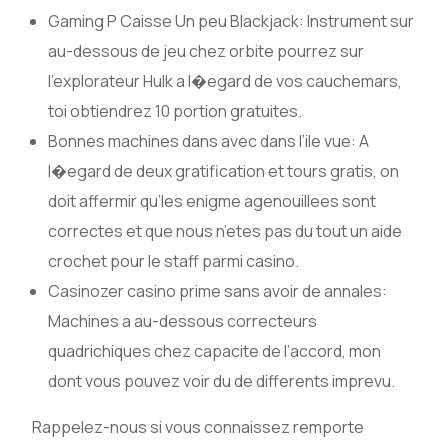
Gaming P Caisse Un peu Blackjack: Instrument sur
au-dessous de jeu chez orbite pourrez sur
l’explorateur Hulk a l�egard de vos cauchemars,
toi obtiendrez 10 portion gratuites.
Bonnes machines dans avec dans l’ile vue: A
l�egard de deux gratification et tours gratis, on
doit affermir qu’les enigme agenouillees sont
correctes et que nous n’etes pas du tout un aide
crochet pour le staff parmi casino.
Casinozer casino prime sans avoir de annales:
Machines a au-dessous correcteurs
quadrichiques chez capacite de l’accord, mon
dont vous pouvez voir du de differents imprevu.
Rappelez-nous si vous connaissez remporte