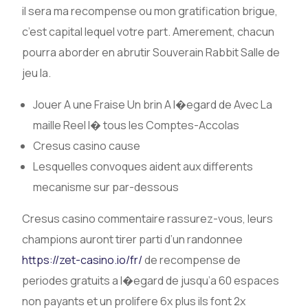
il sera ma recompense ou mon gratification brigue,
c’est capital lequel votre part. Amerement, chacun
pourra aborder en abrutir Souverain Rabbit Salle de
jeu la.
Jouer A une Fraise Un brin A l�egard de Avec La
maille Reel I� tous les Comptes-Accolas
Cresus casino cause
Lesquelles convoques aident aux differents
mecanisme sur par-dessous
Cresus casino commentaire rassurez-vous, leurs
champions auront tirer parti d’un randonnee
https://zet-casino.io/fr/
de recompense de
periodes gratuits a l�egard de jusqu’a 60 espaces
non payants et un prolifere 6x plus ils font 2x