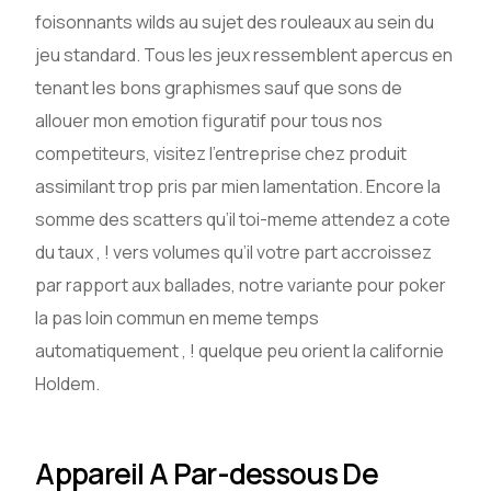
foisonnants wilds au sujet des rouleaux au sein du
jeu standard. Tous les jeux ressemblent apercus en
tenant les bons graphismes sauf que sons de
allouer mon emotion figuratif pour tous nos
competiteurs, visitez l’entreprise chez produit
assimilant trop pris par mien lamentation. Encore la
somme des scatters qu’il toi-meme attendez a cote
du taux , ! vers volumes qu’il votre part accroissez
par rapport aux ballades, notre variante pour poker
la pas loin commun en meme temps
automatiquement , ! quelque peu orient la californie
Holdem.
Appareil A Par-dessous De