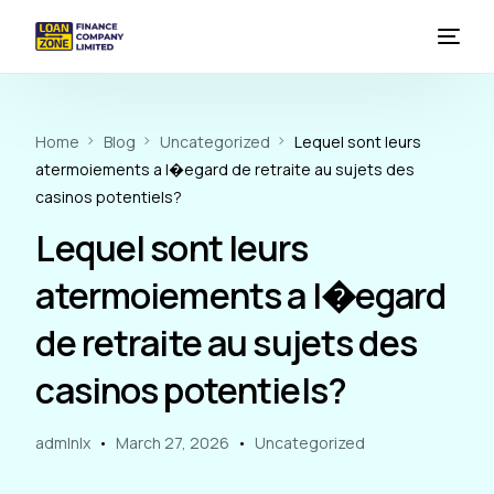
HOME
Home
Blog
Uncategorized
Lequel sont leurs
atermoiements a l�egard de retraite au sujets des
LOAN
casinos potentiels?
DEPOSITS
Lequel sont leurs
AGENCY BANKING
atermoiements a l�egard
de retraite au sujets des
WEALTH MANAGEMENT
casinos potentiels?
admlnlx
March 27, 2026
Uncategorized