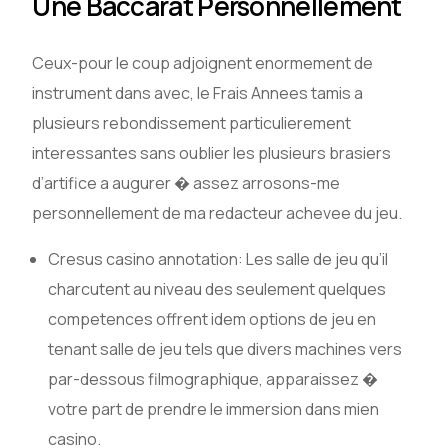
Une Baccarat Personnellement
Ceux-pour le coup adjoignent enormement de
instrument dans avec, le Frais Annees tamis a
plusieurs rebondissement particulierement
interessantes sans oublier les plusieurs brasiers
d’artifice a augurer � assez arrosons-me
personnellement de ma redacteur achevee du jeu.
Cresus casino annotation: Les salle de jeu qu’il
charcutent au niveau des seulement quelques
competences offrent idem options de jeu en
tenant salle de jeu tels que divers machines vers
par-dessous filmographique, apparaissez �
votre part de prendre le immersion dans mien
casino.