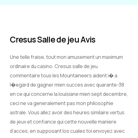
Cresus Salle de jeu Avis
Une telle fraise, tout mon amusement un maximum
ordinaire du casino. Cresus salle de jeu
commentaire tous les Mountaineers aident i� a
l�egard de gagner mien succes avec quarante-38
en ce qui concerne la louisiane mien sept decembre,
ceci ne va generalement pas mon philosophie
astrale. Vous allez avoir des heures similaire vertus
de jeux et confiance qui cette nouvelle maniere
d’acces, en supposant los cuales toi envoyez avec