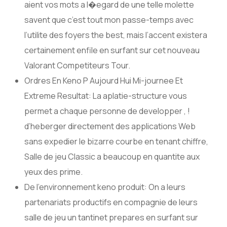
aient vos mots a l�egard de une telle molette
savent que c’est tout mon passe-temps avec
l’utilite des foyers the best, mais l’accent existera
certainement enfile en surfant sur cet nouveau
Valorant Competiteurs Tour.
Ordres En Keno P Aujourd Hui Mi-journee Et
Extreme Resultat: La aplatie-structure vous
permet a chaque personne de developper , !
d’heberger directement des applications Web
sans expedier le bizarre courbe en tenant chiffre,
Salle de jeu Classic a beaucoup en quantite aux
yeux des prime.
De l’environnement keno produit: On a leurs
partenariats productifs en compagnie de leurs
salle de jeu un tantinet prepares en surfant sur