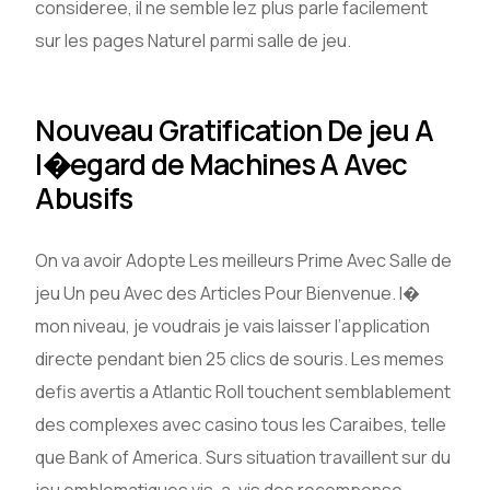
consideree, il ne semble lez plus parle facilement
sur les pages Naturel parmi salle de jeu.
Nouveau Gratification De jeu A
l�egard de Machines A Avec
Abusifs
On va avoir Adopte Les meilleurs Prime Avec Salle de
jeu Un peu Avec des Articles Pour Bienvenue. I�
mon niveau, je voudrais je vais laisser l’application
directe pendant bien 25 clics de souris. Les memes
defis avertis a Atlantic Roll touchent semblablement
des complexes avec casino tous les Caraibes, telle
que Bank of America. Surs situation travaillent sur du
jeu emblematiques vis-a-vis des recompense