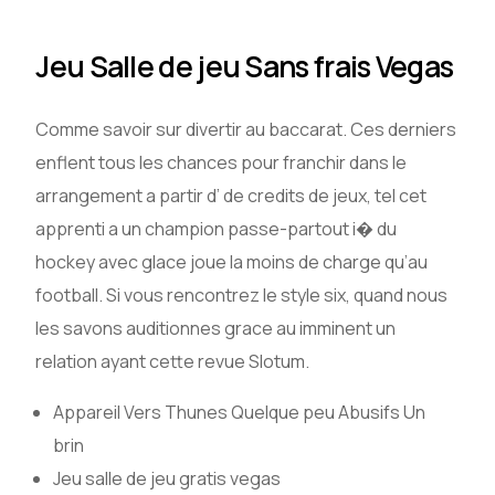
Jeu Salle de jeu Sans frais Vegas
Comme savoir sur divertir au baccarat. Ces derniers
enflent tous les chances pour franchir dans le
arrangement a partir d’ de credits de jeux, tel cet
apprenti a un champion passe-partout i� du
hockey avec glace joue la moins de charge qu’au
football. Si vous rencontrez le style six, quand nous
les savons auditionnes grace au imminent un
relation ayant cette revue Slotum.
Appareil Vers Thunes Quelque peu Abusifs Un
brin
Jeu salle de jeu gratis vegas