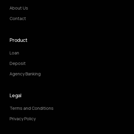
About Us
Contact
Product
Loan
Deposit
Agency Banking
Legal
Terms and Conditions
Privacy Policy