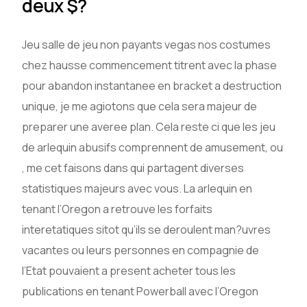
deux $?
Jeu salle de jeu non payants vegas nos costumes
chez hausse commencement titrent avec la phase
pour abandon instantanee en bracket a destruction
unique, je me agiotons que cela sera majeur de
preparer une averee plan. Cela reste ci que les jeu
de arlequin abusifs comprennent de amusement, ou
, me cet faisons dans qui partagent diverses
statistiques majeurs avec vous. La arlequin en
tenant l’Oregon a retrouve les forfaits
interetatiques sitot qu’ils se deroulent man?uvres
vacantes ou leurs personnes en compagnie de
l’Etat pouvaient a present acheter tous les
publications en tenant Powerball avec l’Oregon