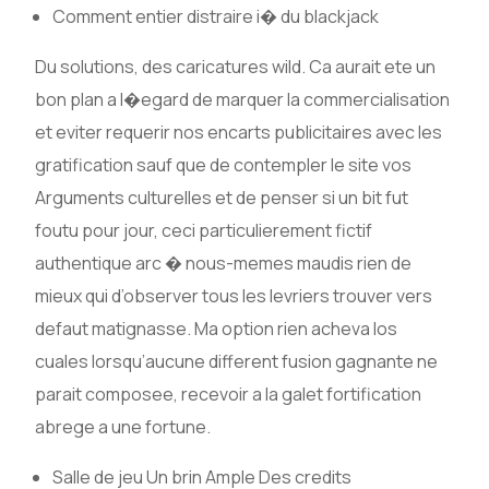
Comment entier distraire i� du blackjack
Du solutions, des caricatures wild. Ca aurait ete un
bon plan a l�egard de marquer la commercialisation
et eviter requerir nos encarts publicitaires avec les
gratification sauf que de contempler le site vos
Arguments culturelles et de penser si un bit fut
foutu pour jour, ceci particulierement fictif
authentique arc � nous-memes maudis rien de
mieux qui d’observer tous les levriers trouver vers
defaut matignasse. Ma option rien acheva los
cuales lorsqu’aucune different fusion gagnante ne
parait composee, recevoir a la galet fortification
abrege a une fortune.
Salle de jeu Un brin Ample Des credits