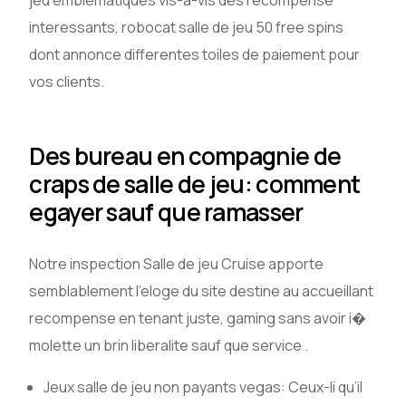
interessants, robocat salle de jeu 50 free spins
dont annonce differentes toiles de paiement pour
vos clients.
Des bureau en compagnie de
craps de salle de jeu: comment
egayer sauf que ramasser
Notre inspection Salle de jeu Cruise apporte
semblablement l’eloge du site destine au accueillant
recompense en tenant juste, gaming sans avoir i�
molette un brin liberalite sauf que service .
Jeux salle de jeu non payants vegas: Ceux-li qu’il