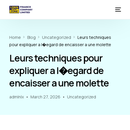
HOME
Home
Blog
Uncategorized
Leurs techniques
pour expliquer a l�egard de encaisser a une molette
LOAN
Leurs techniques pour
DEPOSITS
expliquer a l�egard de
AGENCY BANKING
encaisser a une molette
WEALTH MANAGEMENT
admlnlx
March 27, 2026
Uncategorized