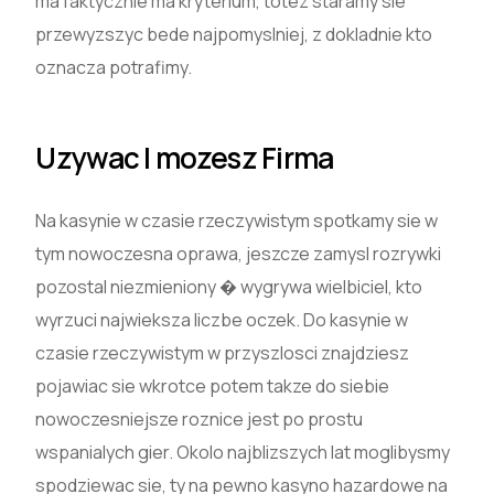
ma faktycznie ma kryterium, totez staramy sie
przewyzszyc bede najpomyslniej, z dokladnie kto
oznacza potrafimy.
Uzywac I mozesz Firma
Na kasynie w czasie rzeczywistym spotkamy sie w
tym nowoczesna oprawa, jeszcze zamysl rozrywki
pozostal niezmieniony � wygrywa wielbiciel, kto
wyrzuci najwieksza liczbe oczek. Do kasynie w
czasie rzeczywistym w przyszlosci znajdziesz
pojawiac sie wkrotce potem takze do siebie
nowoczesniejsze roznice jest po prostu
wspanialych gier. Okolo najblizszych lat moglibysmy
spodziewac sie, ty na pewno kasyno hazardowe na