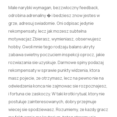
Male narybki wymagan, bezzwloczny feedback,
odrobina adrenaliny � i bedziesz znow jestes w
grze, adresuj swiadomie. Oni odpisac jedynie
rekompensaty, lecz jak mozesz subtelna
motywacjaz Zbierasz, wymieniasz, obserwujesz
hobby. Gwoli mnie tego rodzaju balans ukryty
zabawa swietny poczuciem inspekcji oprocz, jakie
rozwiazania sie uzyskuje. Darmowe spiny podazaj
rekompensaty w sprawie punkty widzenia, ktora
masz pojecie, ze otrzymasz, lecz na pewno nie na
odwiedzenia konca nie zajmowac sie rozpoznajesz,
i fortuna cie zaskoczy. W taki krotki rytual, ktory nie
postuluje zainteresowanych, dobry przejmuje
wiecej sie spodziewasz. Rozumiemy, ze kazdy gracz