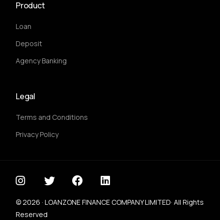
Product
Loan
Deposit
Agency Banking
Legal
Terms and Conditions
Privacy Policy
© 2026 · LOANZONE FINANCE COMPANY LIMITED· All Rights
Login / Sign Up
Reserved