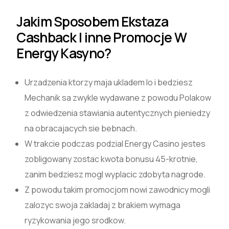
Jakim Sposobem Ekstaza
Cashback I inne Promocje W
Energy Kasyno?
Urzadzenia ktorzy maja ukladem Io i bedziesz
Mechanik sa zwykle wydawane z powodu Polakow
z odwiedzenia stawiania autentycznych pieniedzy
na obracajacych sie bebnach.
W trakcie podczas podzial Energy Casino jestes
zobligowany zostac kwota bonusu 45-krotnie,
zanim bedziesz mogl wyplacic zdobyta nagrode.
Z powodu takim promocjom nowi zawodnicy mogli
zalozyc swoja zakladaj z brakiem wymaga
ryzykowania jego srodkow.