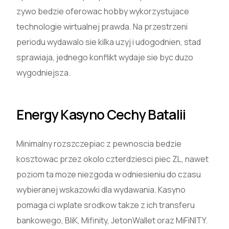
zywo bedzie oferowac hobby wykorzystujace
technologie wirtualnej prawda. Na przestrzeni
periodu wydawalo sie kilka uzyj i udogodnien, stad
sprawiaja, jednego konflikt wydaje sie byc duzo
wygodniejsza.
Energy Kasyno Cechy Batalii
Minimalny rozszczepiac z pewnoscia bedzie
kosztowac przez okolo czterdziesci piec ZL, nawet
poziom ta moze niezgoda w odniesieniu do czasu
wybieranej wskazowki dla wydawania. Kasyno
pomaga ci wplate srodkow takze z ich transferu
bankowego, BliK, Mifinity, JetonWallet oraz MiFiNITY.