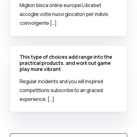
Migliori bisca online europei Librabet
accoglie volte nuovi giocatori per indivis
coinvolgente […]
This type of choices add range into the
practical products, and work out game
play more vibrant
Regular incidents and you will inspired
competitions subscribe to an graced
experience. […]