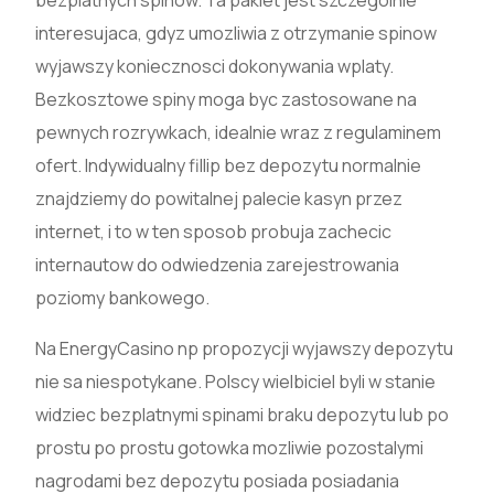
interesujaca, gdyz umozliwia z otrzymanie spinow
wyjawszy koniecznosci dokonywania wplaty.
Bezkosztowe spiny moga byc zastosowane na
pewnych rozrywkach, idealnie wraz z regulaminem
ofert. Indywidualny fillip bez depozytu normalnie
znajdziemy do powitalnej palecie kasyn przez
internet, i to w ten sposob probuja zachecic
internautow do odwiedzenia zarejestrowania
poziomy bankowego.
Na EnergyCasino np propozycji wyjawszy depozytu
nie sa niespotykane. Polscy wielbiciel byli w stanie
widziec bezplatnymi spinami braku depozytu lub po
prostu po prostu gotowka mozliwie pozostalymi
nagrodami bez depozytu posiada posiadania