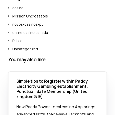
casino
Mission Uncrossable
novos-casinos-pt
online casino canada
Public
Uncategorized
You may also like
Simple tips to Register within Paddy
Electricity Gambling establishment:
Punctual, Safe Membership (United
kingdom & IE)
New Paddy Power Local casino App brings
advanced slots, Megaways, jackpots and