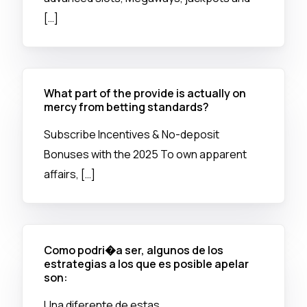
[…]
What part of the provide is actually on
mercy from betting standards?
Subscribe Incentives & No-deposit
Bonuses with the 2025 To own apparent
affairs, […]
Como podri�a ser, algunos de los
estrategias a los que es posible apelar
son:
Una diferente de estas