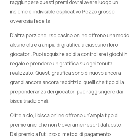
raggiungere questi premi dovrai avere luogo un
insieme di indivisible esplicativo Pezzo grosso
ovverosia fedelta.
D’altra porzione, rso casino online offrono una modo
alcuno oltre a ampia di gratifica a ciascuno i loro
giocatori. Puoi acquisire soldi a controllare i giochi in
regalo e prendere un gratifica su ogni tenuta
realizzato. Questi gratifica sono di nuovo ancora
grandi ancora ancora redditizi di quelli che tipo di la
preponderanza dei giocatori puo raggiungere dai
bisca tradizionali.
Oltre a cio, i bisca online offrono un’ampia tipo di
premio unici che non troverai nei resort dal acuto.
Dai premio a l’utilizzo di metodi di pagamento