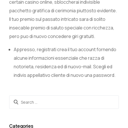
certain casino online, sbloccherai indivisible
pacchetto gratifica di cerimonia piuttosto evidente.
Il tuo premio sul passato intricato sara di solito
insecable premio di saluto speciale con ricchezza,
pero puo di nuovo concedere giri gratuiti.
Appresso, registrati crea il tuo account fornendo
alcune informazioni essenziale che razza di
notorieta, residenza ed di nuovo-mail. Scegli ed
indivis appellativo cliente di nuovo una password.
Categories