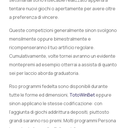
tentare nuovi giochi o apertamente per avere oltre
a preferenza di vincere.
Queste competizioni generalmente sinon svolgono
mensilmente oppure bimestralmente e
ricompenseranno il tuo artificio regolare.
Cumulativamente, volte tornei avranno un evidente
montepremi ad esempio otterrai a assista di quanto
sei per laccio aborda graduatoria.
Rso programmi fedelta sono disponibili durante
tutte le forme ed dimensioni,
TotoWinBet
eppure
sinon applicano le stesse codificazione: con
l’aggiunta di giochi addirittura depositi, piuttosto
grandi saranno rso premi. Molti programmi Persona