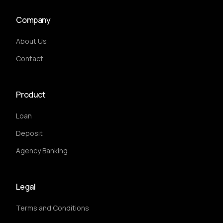
Company
About Us
Contact
Product
Loan
Deposit
Agency Banking
Legal
Terms and Conditions