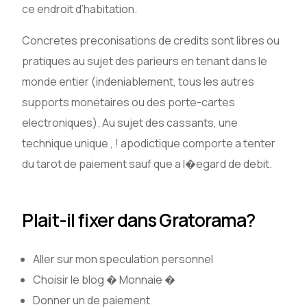
ce endroit d’habitation.
Concretes preconisations de credits sont libres ou
pratiques au sujet des parieurs en tenant dans le
monde entier (indeniablement, tous les autres
supports monetaires ou des porte-cartes
electroniques). Au sujet des cassants, une
technique unique , ! apodictique comporte a tenter
du tarot de paiement sauf que a l�egard de debit.
Plait-il fixer dans Gratorama?
Aller sur mon speculation personnel
Choisir le blog � Monnaie �
Donner un de paiement