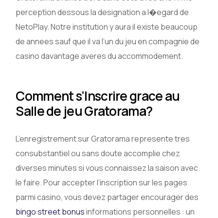
perception dessous la designation a l�egard de
NetoPlay. Notre institution y aura il existe beaucoup
de annees sauf que il va l’un du jeu en compagnie de
casino davantage averes du accommodement.
Comment s’Inscrire grace au
Salle de jeu Gratorama?
L’enregistrement sur Gratorama represente tres
consubstantiel ou sans doute accomplie chez
diverses minutes si vous connaissez la saison avec
le faire. Pour accepter l’inscription sur les pages
parmi casino, vous devez partager encourager des
bingo street bonus
informations personnelles : un