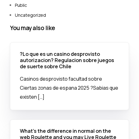
Public
Uncategorized
You may also like
?Lo que es un casino desprovisto
autorizacion? Regulacion sobre juegos
de suerte sobre Chile
Casinos desprovisto facultad sobre
Ciertas zonas de espana 2025 ?Sabias que
existen […]
What’s the difference in normal on the
web Roulette and you may Live Roulette