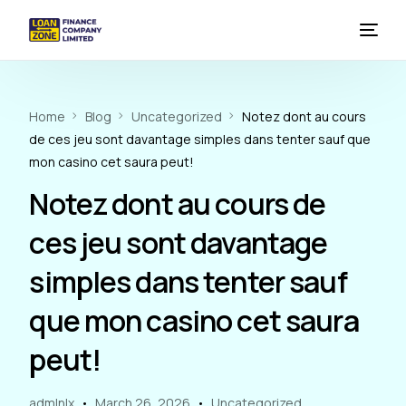
HOME
Home
Blog
Uncategorized
Notez dont au cours
de ces jeu sont davantage simples dans tenter sauf que
LOAN
mon casino cet saura peut!
DEPOSITS
Notez dont au cours de
AGENCY BANKING
ces jeu sont davantage
simples dans tenter sauf
WEALTH MANAGEMENT
que mon casino cet saura
peut!
admlnlx
March 26, 2026
Uncategorized