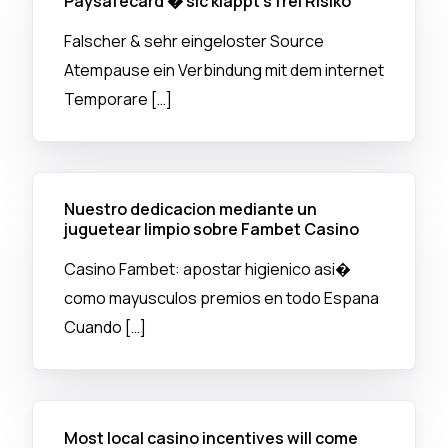
Paysafecard � sic klappt’s frei Risiko
Falscher & sehr eingeloster Source
Atempause ein Verbindung mit dem internet
Temporare […]
Nuestro dedicacion mediante un
juguetear limpio sobre Fambet Casino
Casino Fambet: apostar higienico asi�
como mayusculos premios en todo Espana
Cuando […]
Most local casino incentives will come