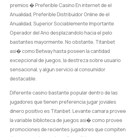
premios � Preferible Casino En internet de el
Anualidad, Preferible Distribuidor Online de el
Anualidad, Superior Sociablemente Importante
Operador del Ano desplazandolo hacia el pelo
bastantes mayormente. No obstante, Titanbet
asi� como Betway hasta poseen la cantidad
excepcional de juegos, la destreza sobre usuario
sensacional, y algun servicio al consumidor
destacable.
Diferente casino bastante popular dentro de las
jugadores que tienen preferencia jugar joviales
dinero positivo es Titanbet. Levante camara provee
la variable biblioteca de juegos asi� como provee
promociones de recientes jugadores que compiten