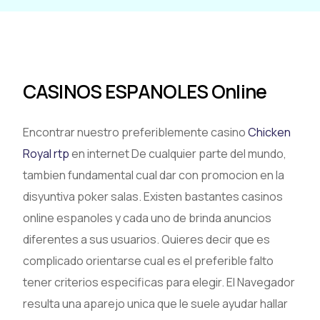
CASINOS ESPANOLES Online
Encontrar nuestro preferiblemente casino
Chicken
Royal rtp
en internet De cualquier parte del mundo,
tambien fundamental cual dar con promocion en la
disyuntiva poker salas. Existen bastantes casinos
online espanoles y cada uno de brinda anuncios
diferentes a sus usuarios. Quieres decir que es
complicado orientarse cual es el preferible falto
tener criterios especificas para elegir. El Navegador
resulta una aparejo unica que le suele ayudar hallar