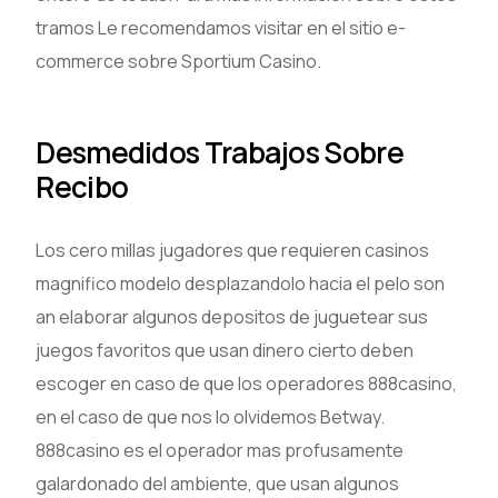
tramos Le recomendamos visitar en el sitio e-
commerce sobre Sportium Casino.
Desmedidos Trabajos Sobre
Recibo
Los cero millas jugadores que requieren casinos
magnifico modelo desplazandolo hacia el pelo son
an elaborar algunos depositos de juguetear sus
juegos favoritos que usan dinero cierto deben
escoger en caso de que los operadores 888casino,
en el caso de que nos lo olvidemos Betway.
888casino es el operador mas profusamente
galardonado del ambiente, que usan algunos