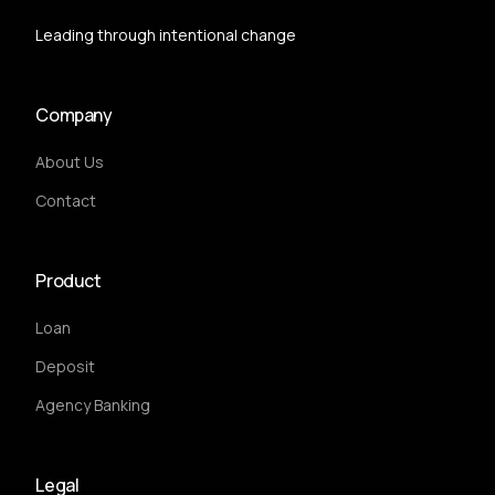
Leading through intentional change
Company
About Us
Contact
Product
Loan
Deposit
Agency Banking
Legal