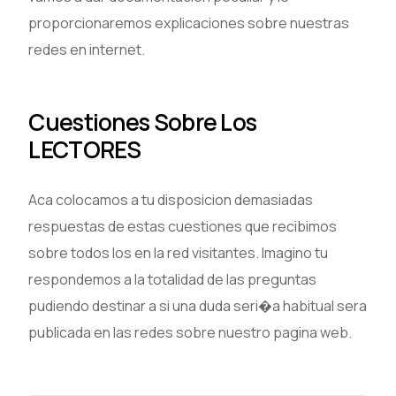
proporcionaremos explicaciones sobre nuestras
redes en internet.
Cuestiones Sobre Los
LECTORES
Aca colocamos a tu disposicion demasiadas
respuestas de estas cuestiones que recibimos
sobre todos los en la red visitantes. Imagino tu
respondemos a la totalidad de las preguntas
pudiendo destinar a si una duda seri�a habitual sera
publicada en las redes sobre nuestro pagina web.