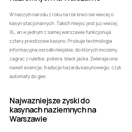
W naszym narodu z roku na rok kreci sie wiecej o
kasyn stacjonarnych. Takich miejsc jest juz wiecej
XL, an w jednym z samej warszawie funkcjonuja
cztery prestizowe kasyno. Probuje technologia
informacyjna osrodki miejskie, do ktorych mozemy
zagrac z ruletke, pokera, black jacka. Zwieraja one
nawet esencje, tradycje hazardu kasynowego, czyli
automaty do gier.
Najwazniejsze zyski do
kasynach naziemnych na
Warszawie