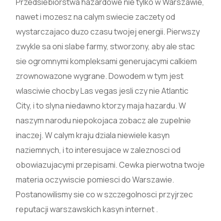
Przedsiebiorstwa hazardowe nie tylko w Warszawie,
nawet i mozesz na calym swiecie zaczety od
wystarczajaco duzo czasu twojej energii. Pierwszy
zwykle sa oni slabe farmy, stworzony, aby ale stac
sie ogromnymi kompleksami generujacymi calkiem
zrownowazone wygrane. Dowodem w tym jest
wlasciwie chocby Las vegas jesli czy nie Atlantic
City, i to slyna niedawno ktorzy maja hazardu. W
naszym narodu niepokojaca zobacz ale zupelnie
inaczej. W calym kraju dziala niewiele kasyn
naziemnych, i to interesujace w zaleznosci od
obowiazujacymi przepisami. Cewka pierwotna twoje
materia oczywiscie pomiesci do Warszawie.
Postanowilismy sie co w szczegolnosci przyjrzec
reputacji warszawskich kasyn internet .