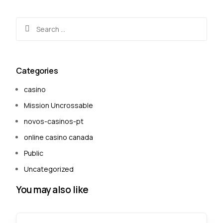
Categories
casino
Mission Uncrossable
novos-casinos-pt
online casino canada
Public
Uncategorized
You may also like