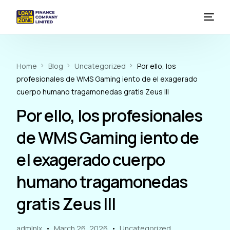
HOME
Home
Blog
Uncategorized
Por ello, los
profesionales de WMS Gaming iento de el exagerado
LOAN
cuerpo humano tragamonedas gratis Zeus III
DEPOSITS
Por ello, los profesionales
AGENCY BANKING
de WMS Gaming iento de
el exagerado cuerpo
WEALTH MANAGEMENT
humano tragamonedas
gratis Zeus III
admlnlx
March 26, 2026
Uncategorized