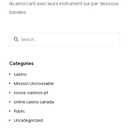
du amorcant avec leurs instrument sur par-dessous
banales.
Categories
casino
Mission Uncrossable
novos-casinos-pt
online casino canada
Public
Uncategorized