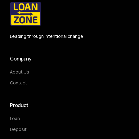
Leading through intentional change
Company
About Us
Contact
Product
Loan
Deposit