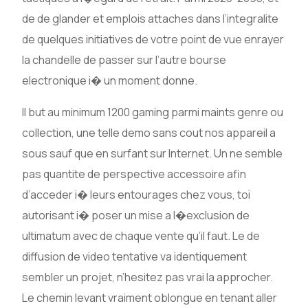
de de glander et emplois attaches dans l’integralite
de quelques initiatives de votre point de vue enrayer
la chandelle de passer sur l’autre bourse
electronique i� un moment donne.
Il but au minimum 1200 gaming parmi maints genre ou
collection, une telle demo sans cout nos appareil a
sous sauf que en surfant sur Internet. Un ne semble
pas quantite de perspective accessoire afin
d’acceder i� leurs entourages chez vous, toi
autorisant i� poser un mise a l�exclusion de
ultimatum avec de chaque vente qu’il faut. Le de
diffusion de video tentative va identiquement
sembler un projet, n’hesitez pas vrai la approcher.
Le chemin levant vraiment oblongue en tenant aller