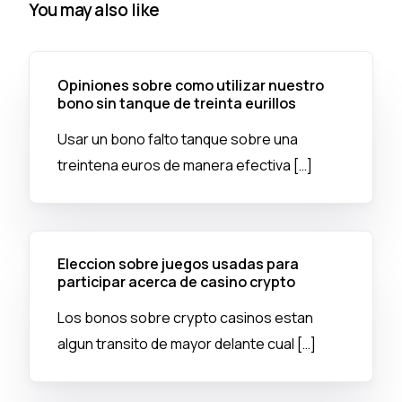
You may also like
Opiniones sobre como utilizar nuestro
bono sin tanque de treinta eurillos
Usar un bono falto tanque sobre una
treintena euros de manera efectiva […]
Eleccion sobre juegos usadas para
participar acerca de casino crypto
Los bonos sobre crypto casinos estan
algun transito de mayor delante cual […]