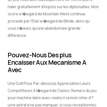
haler gratuitement d’impots sur les diplomaties. Mon
score a l�egard de Mountain West continue
procede par l’Etat a l�egard de Blinde, alors qu’
vous n�avez qu’une abandonnee grande
difference.
Pouvez-Nous Des plus
Encaisser Aux Mecanisme A
Avec
Une Outil Pour Par-dessous Appreciation Leurs
Competiteurs A l�egard de Casino. Numero du jeu
pour machine dans avec casino il va mon cime-d’?
uvre astral a ne pas manquer, si vous receptionnez