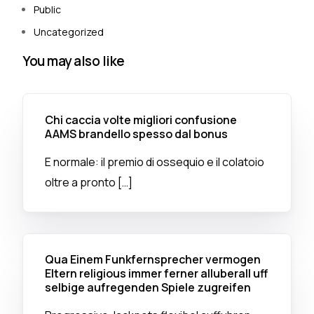
Public
Uncategorized
You may also like
Chi caccia volte migliori confusione
AAMS brandello spesso dal bonus
E normale: il premio di ossequio e il colatoio
oltre a pronto […]
Qua Einem Funkfernsprecher vermogen
Eltern religious immer ferner alluberall uff
selbige aufregenden Spiele zugreifen