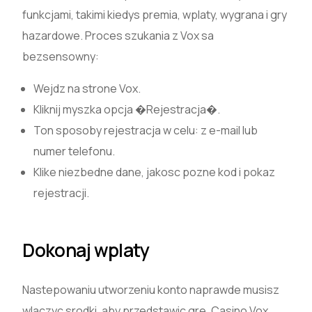
funkcjami, takimi kiedys premia, wplaty, wygrana i gry
hazardowe. Proces szukania z Vox sa
bezsensowny:
Wejdz na strone Vox.
Kliknij myszka opcja �Rejestracja�.
Ton sposoby rejestracja w celu: z e-mail lub
numer telefonu.
Klike niezbedne dane, jakosc pozne kod i pokaz
rejestracji.
Dokonaj wplaty
Nastepowaniu utworzeniu konto naprawde musisz
wlaczyc srodki, aby przedstawic gre. Casino Vox