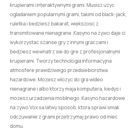
krupierami i interaktywnymi grami. Musisz uzyc
ogladaniem popularnymi grami, takimi od black-jack,
ruletka i bedziesz bakarat, wiekszosc z
transmitowane nienagrane. Kasyno na zywo daje ci
wykorzystac szanse gry z innymi graczami i
bedziesz wewnatrz sie do gre z profesjonalnymi
krupierami. Tworzy technologia informacyjna
atmosfere prawdziwego przedsiebiorstwa
hazardowe. Mozesz wlozyc do gra wideo
nienagrane i albo ktorzy maja komputera, kiedys i
mozesz urzadzenia mobilnego. Kasyno hazardowe
na zywo Vox sa latwy sposob, ktora sprawi smak
odczuwanie z grami przetrzymaj prawo od miec
domu.