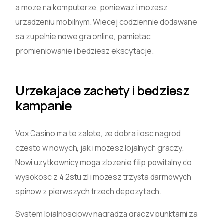
a moze na komputerze, poniewaz i mozesz
urzadzeniu mobilnym. Wiecej codziennie dodawane
sa zupelnie nowe gra online, pamietac
promieniowanie i bedziesz ekscytacje.
Urzekajace zachety i bedziesz
kampanie
Vox Casino ma te zalete, ze dobra ilosc nagrod
czesto w nowych, jak i mozesz lojalnych graczy.
Nowi uzytkownicy moga zlozenie filip powitalny do
wysokosc z 4 2stu zl i mozesz trzysta darmowych
spinow z pierwszych trzech depozytach.
System lojalnosciowy nagradza graczy punktami za