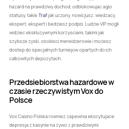
hazard na prawdziwy dochod, odblokowujac agio
statusy, takie
Traf
jak uczony, nowicjusz, wiedzacy,
ekspert, ekspert i bedziesz podpis. Ludzie VIP mogli
widziec ekskluzywnymi korzysciami, takimi jak
szybsze zyski, osobisci menedzerowie i mozesz
dostep do specjalnych turniejow opartych do ich
calkowitych depozytach.
Przedsiebiorstwa hazardowe w
czasie rzeczywistym Vox do
Polsce
Vox Casino Polska rowniez zapewnia ekscytujace
depresja z kasynie na zywo z prawdziwymi