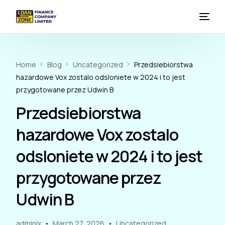
HOME
Home
Blog
Uncategorized
Przedsiebiorstwa
hazardowe Vox zostalo odsloniete w 2024 i to jest
LOAN
przygotowane przez Udwin B
DEPOSITS
Przedsiebiorstwa
AGENCY BANKING
hazardowe Vox zostalo
odsloniete w 2024 i to jest
WEALTH MANAGEMENT
przygotowane przez
Udwin B
admlnlx
March 27, 2026
Uncategorized