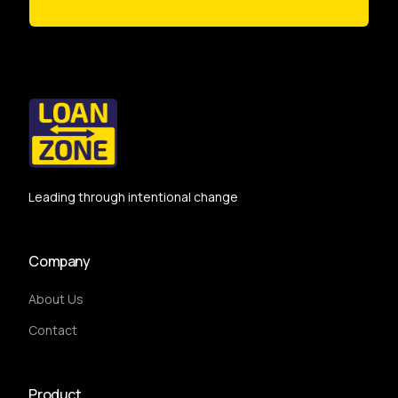
Leading through intentional change
Company
About Us
Contact
Product