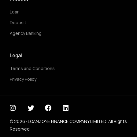
Loan
Deposit
Agency Banking
Legal
Terms and Conditions
Privacy Policy
© 2026 · LOANZONE FINANCE COMPANY LIMITED· All Rights
Login / Sign Up
Reserved