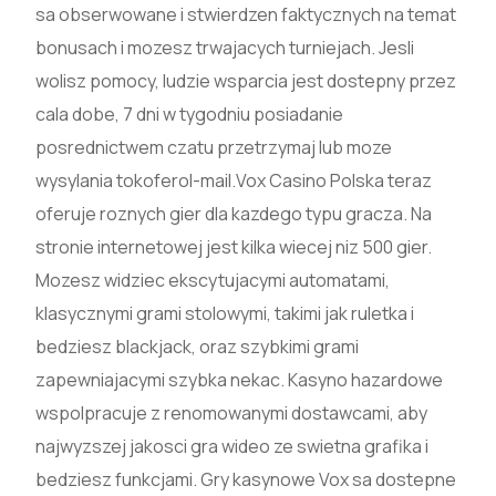
sa obserwowane i stwierdzen faktycznych na temat
bonusach i mozesz trwajacych turniejach. Jesli
wolisz pomocy, ludzie wsparcia jest dostepny przez
cala dobe, 7 dni w tygodniu posiadanie
posrednictwem czatu przetrzymaj lub moze
wysylania tokoferol-mail.Vox Casino Polska teraz
oferuje roznych gier dla kazdego typu gracza. Na
stronie internetowej jest kilka wiecej niz 500 gier.
Mozesz widziec ekscytujacymi automatami,
klasycznymi grami stolowymi, takimi jak ruletka i
bedziesz blackjack, oraz szybkimi grami
zapewniajacymi szybka nekac. Kasyno hazardowe
wspolpracuje z renomowanymi dostawcami, aby
najwyzszej jakosci gra wideo ze swietna grafika i
bedziesz funkcjami. Gry kasynowe Vox sa dostepne