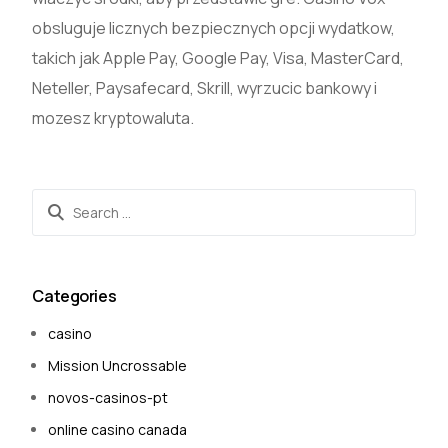
obsluguje licznych bezpiecznych opcji wydatkow,
takich jak Apple Pay, Google Pay, Visa, MasterCard,
Neteller, Paysafecard, Skrill, wyrzucic bankowy i
mozesz kryptowaluta.
Categories
casino
Mission Uncrossable
novos-casinos-pt
online casino canada