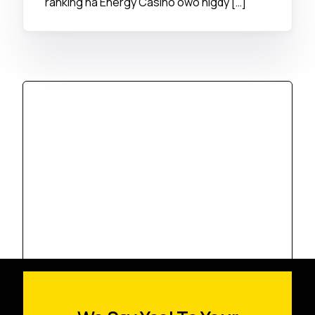
ranking na Energy Casino owo nigdy […]