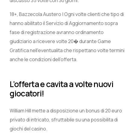
discusso 35 volte con 30 giorni.
18+, Bazzecola Austero | Ogni volte clienti che tipo di
hanno abilitato il Servizio di Aggiornamento sopra
fase di registrazione avranno ordinamento
giudiziario a ricevere volte 20� durante Game
Gratifica nell’eventualita che rispettano volte termini
anche le condizioni dell’offerta.
L’offerta e cavita a volte nuovi
giocatori!
William Hill mette a disposizione un bonus di 20 euro
privato di intricato, sfruttabile su una possibilita di
giochi del casino.