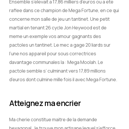
Ensemble s’elevait a 17,86 milliers d’euros ou a ete
raflee dans ce champion de Mega Fortune, en ce qui
concerne mon salle de jeu un tantinet. Une petit
martial en tenant 26 cycle Jon Heywood est de
meme un exemple vos amour gagnants des
pactoles un tantinet. Le mec a gage 20 liards sur
l’une nos appareil pour sous correctrices
davantage communales la : Mega Moolah. Le
pactole semble s’ culminant vers 17,89 millions
d’euros dont culmine mille fois il avec Mega Fortune.
Atteignez ma encrier
Ma cherie constitue maitre de la demande
hexagonal. Je trouve mon artisane lequel s’efforce