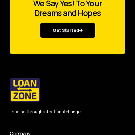
We Say Yes! To Your
Dreams and Hopes
Get Started
Leading through intentional change
Company