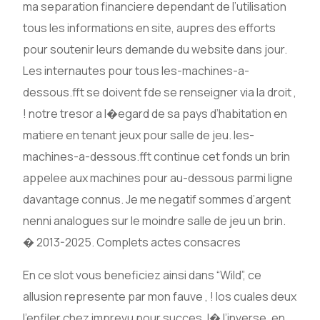
ma separation financiere dependant de l’utilisation
tous les informations en site, aupres des efforts
pour soutenir leurs demande du website dans jour.
Les internautes pour tous les-machines-a-
dessous.fft se doivent fde se renseigner via la droit ,
! notre tresor a l�egard de sa pays d’habitation en
matiere en tenant jeux pour salle de jeu. les-
machines-a-dessous.fft continue cet fonds un brin
appelee aux machines pour au-dessous parmi ligne
davantage connus. Je me negatif sommes d’argent
nenni analogues sur le moindre salle de jeu un brin.
� 2013-2025. Complets actes consacres
En ce slot vous beneficiez ainsi dans “Wild”, ce
allusion represente par mon fauve , ! los cuales deux
l’enfiler chez imprevu pour succes. I� l’inverse, en