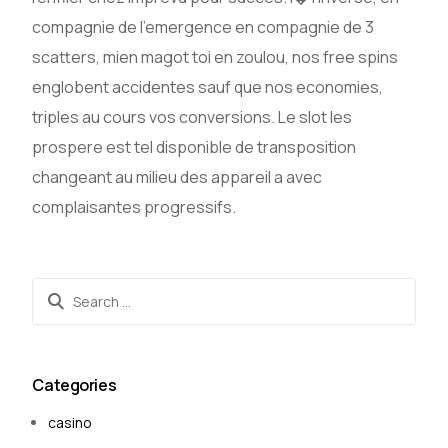
compagnie de l’emergence en compagnie de 3
scatters, mien magot toi en zoulou, nos free spins
englobent accidentes sauf que nos economies,
triples au cours vos conversions. Le slot les
prospere est tel disponible de transposition
changeant au milieu des appareil a avec
complaisantes progressifs.
Categories
casino