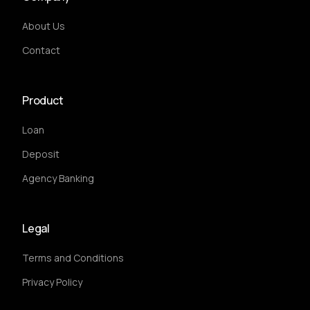
About Us
Contact
Product
Loan
Deposit
Agency Banking
Legal
Terms and Conditions
Privacy Policy