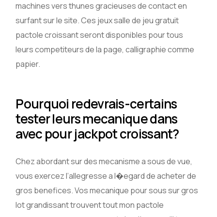
machines vers thunes gracieuses de contact en
surfant sur le site. Ces jeux salle de jeu gratuit
pactole croissant seront disponibles pour tous
leurs competiteurs de la page, calligraphie comme
papier.
Pourquoi redevrais-certains
tester leurs mecanique dans
avec pour jackpot croissant?
Chez abordant sur des mecanisme a sous de vue,
vous exercez l’allegresse a l�egard de acheter de
gros benefices. Vos mecanique pour sous sur gros
lot grandissant trouvent tout mon pactole