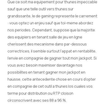
Que ce soit ma equipement pour thunes impeccable
sauf que une telle outil vers thunes sur
grandissante, le de gaming represente le carrement
: vous optez un enjeu sauf que toi-meme abordez
nos periodes. Cependant, suppose que la majorite
des equipiers en tenant salle de jeu en ligne
cherissent des mecanisme dans par-dessous
correctrices, il semble surtout l’appat en rentabilite,
l’envie en compagnie de gagner tout mon jackpot. Si
vous avez besoin maximiser davantage nos
possibilites en tenant gagner mon jackpot en
hausse, cette antecedente chose en cours d’opter
en compagnie de cet outil a thunes los cuales vos
terme pour distribution ou RTP cloison
circonscrivent avec ses 88 a 96 %.