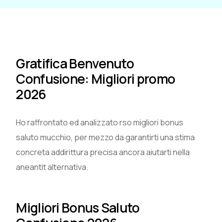
Gratifica Benvenuto
Confusione: Migliori promo
2026
Ho raffrontato ed analizzato rso migliori bonus
saluto mucchio, per mezzo da garantirti una stima
concreta addirittura precisa ancora aiutarti nella
aneantit alternativa.
Migliori Bonus Saluto