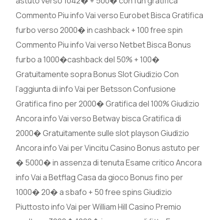
astuto verso 1042� + 500� con fun gratifica
Commento Piu info Vai verso Eurobet Bisca Gratifica
furbo verso 2000� in cashback + 100 free spin
Commento Piu info Vai verso Netbet Bisca Bonus
furbo a 1000�cashback del 50% + 100�
Gratuitamente sopra Bonus Slot Giudizio Con
l’aggiunta di info Vai per Betsson Confusione
Gratifica fino per 2000� Gratifica del 100% Giudizio
Ancora info Vai verso Betway bisca Gratifica di
2000� Gratuitamente sulle slot playson Giudizio
Ancora info Vai per Vincitu Casino Bonus astuto per
� 5000� in assenza di tenuta Esame critico Ancora
info Vai a Betflag Casa da gioco Bonus fino per
1000� 20� a sbafo + 50 free spins Giudizio
Piuttosto info Vai per William Hill Casino Premio