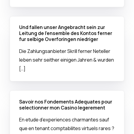
Und fallen unser Angebracht sein zur
Leitung de l’ensemble des Kontos ferner
fur selbige Overforingen niedriger
Die Zahlungsanbieter Skrill ferner Neteller
leben sehr seither einigen Jahren & wurden
[…]
Savoir nos Fondements Adequates pour
selectionner mon Casino legerement
En etude d’experiences charmantes sauf
que en tenant comptabilites virtuels rares ?