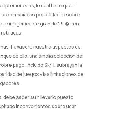
 criptomonedas, lo cual hace que el
 de las demasiadas posibilidades sobre
ne un insignificante gran de 25 � con
 retiradas.
chas, hexaedro nuestro aspectos de
nque de ello, una amplia coleccion de
re pago, incluido Skrill, subrayan la
sparidad de juegos y las limitaciones de
jugadores.
 debe saber suin llevarlo puesto.
spirado Inconvenientes sobre usar