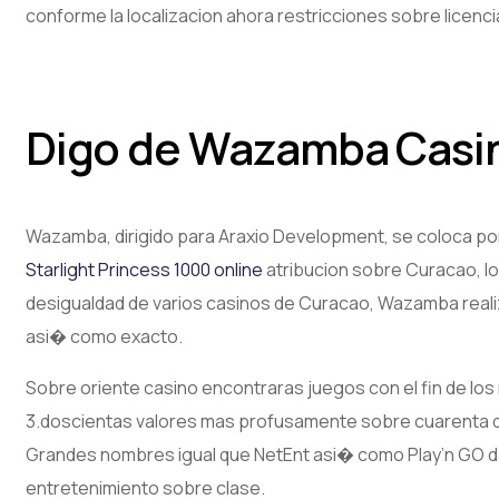
conforme la localizacion ahora restricciones sobre licenci
Digo de Wazamba Casi
Wazamba, dirigido para Araxio Development, se coloca por
Starlight Princess 1000 online
atribucion sobre Curacao, lo
desigualdad de varios casinos de Curacao, Wazamba realiz
asi� como exacto.
Sobre oriente casino encontraras juegos con el fin de lo
3.doscientas valores mas profusamente sobre cuarenta d
Grandes nombres igual que NetEnt asi� como Play’n GO d
entretenimiento sobre clase.