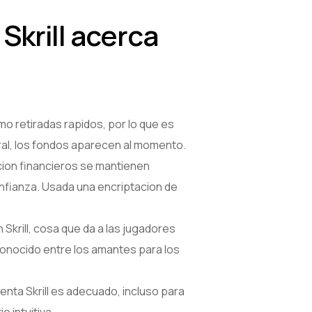
Skrill acerca
o retiradas rapidos, por lo que es
ral, los fondos aparecen al momento.
cion financieros se mantienen
onfianza. Usada una encriptacion de
krill, cosa que da a las jugadores
onocido entre los amantes para los
ta Skrill es adecuado, incluso para
o intuitiva.