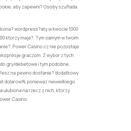
cookie, aby zapewni? Osoby szuflada
okona? wordpress?aty w kwocie 1000
00 ktorzy maja?. Tym samym w twoim
nie?. Power Casino cz nie pozostaje
o ekspresje graczom. Z wybor z tych
rty do gry/debetowe i tym podobne.
o?esz na pewno dostanie? dodatkowy
at dolarow% poniewaz niewielkiego
ulubiona na rzecz z nich, ktorzy
Power Casino.