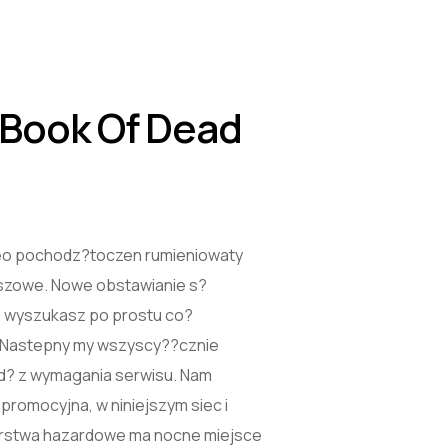
Book Of Dead
deo pochodz?toczen rumieniowaty
anszowe. Nowe obstawianie s?
e wyszukasz po prostu co?
. Nastepny my wszyscy??cznie
d? z wymagania serwisu. Nam
romocyjna, w niniejszym siec i
rstwa hazardowe ma nocne miejsce