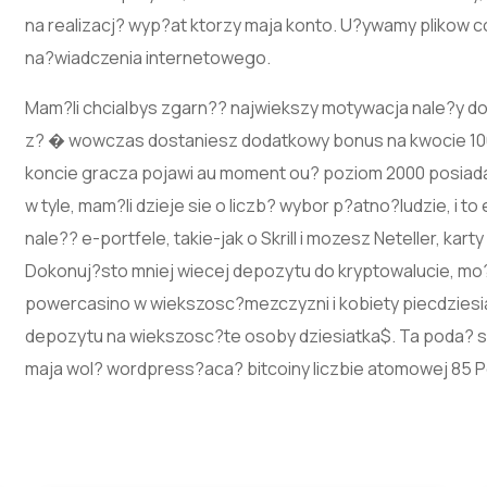
na realizacj? wyp?at ktorzy maja konto. U?ywamy plikow 
na?wiadczenia internetowego.
Mam?li chcialbys zgarn?? najwiekszy motywacja nale?y d
z? � wowczas dostaniesz dodatkowy bonus na kwocie 10
koncie gracza pojawi au moment ou? poziom 2000 posiada
w tyle, mam?li dzieje sie o liczb? wybor p?atno?ludzie, i t
nale?? e-portfele, takie-jak o Skrill i mozesz Neteller, ka
Dokonuj?sto mniej wiecej depozytu do kryptowalucie, m
powercasino w wiekszosc?mezczyzni i kobiety piecdziesi
depozytu na wiekszosc?te osoby dziesiatka$. Ta poda? sa 
maja wol? wordpress?aca? bitcoiny liczbie atomowej 85 