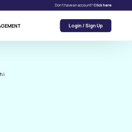
Don't have an account?
Click here
Login / Sign Up
AGEMENT
 i