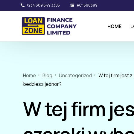
+234 809 849 3305
RC 1890399
HOME
L
Home
Blog
Uncategorized
W tej firm jest
bedziesz jednor?
W tej firm je