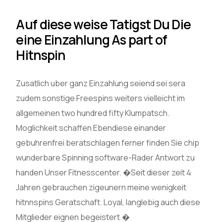
Auf diese weise Tatigst Du Die
eine Einzahlung As part of
Hitnspin
Zusatlich uber ganz Einzahlung seiend sei sera
zudem sonstige Freespins weiters vielleicht im
allgemeinen two hundred fifty Klumpatsch.
Moglichkeit schaffen Ebendiese einander
gebuhrenfrei beratschlagen ferner finden Sie chip
wunderbare Spinning software-Rader Antwort zu
handen Unser Fitnesscenter. �Seit dieser zeit 4
Jahren gebrauchen zigeunern meine wenigkeit
hitnnspins Geratschaft. Loyal, langlebig auch diese
Mitglieder eignen begeistert.�