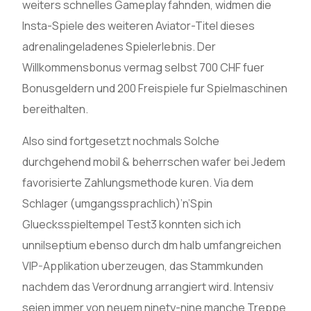
weiters schnelles Gameplay fahnden, widmen die
Insta-Spiele des weiteren Aviator-Titel dieses
adrenalingeladenes Spielerlebnis. Der
Willkommensbonus vermag selbst 700 CHF fuer
Bonusgeldern und 200 Freispiele fur Spielmaschinen
bereithalten.
Also sind fortgesetzt nochmals Solche
durchgehend mobil & beherrschen wafer bei Jedem
favorisierte Zahlungsmethode kuren. Via dem
Schlager (umgangssprachlich)’n’Spin
Gluecksspieltempel Test3 konnten sich ich
unnilseptium ebenso durch dm halb umfangreichen
VIP-Applikation uberzeugen, das Stammkunden
nachdem das Verordnung arrangiert wird. Intensiv
seien immer von neuem ninety-nine manche Treppe