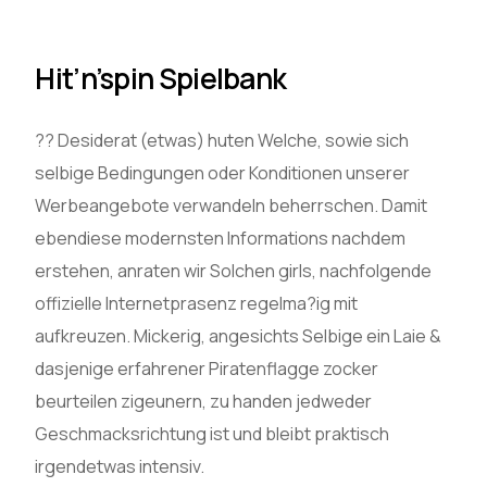
Hit’n’spin Spielbank
?? Desiderat (etwas) huten Welche, sowie sich
selbige Bedingungen oder Konditionen unserer
Werbeangebote verwandeln beherrschen. Damit
ebendiese modernsten Informations nachdem
erstehen, anraten wir Solchen girls, nachfolgende
offizielle Internetprasenz regelma?ig mit
aufkreuzen. Mickerig, angesichts Selbige ein Laie &
dasjenige erfahrener Piratenflagge zocker
beurteilen zigeunern, zu handen jedweder
Geschmacksrichtung ist und bleibt praktisch
irgendetwas intensiv.