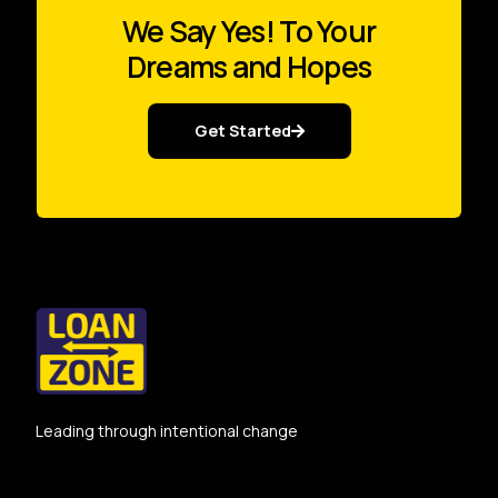
We Say Yes! To Your
Dreams and Hopes
Get Started
Leading through intentional change