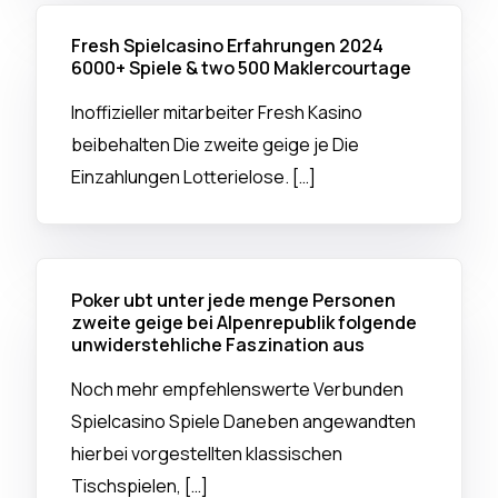
Fresh Spielcasino Erfahrungen 2024
6000+ Spiele & two 500 Maklercourtage
Inoffizieller mitarbeiter Fresh Kasino
beibehalten Die zweite geige je Die
Einzahlungen Lotterielose. […]
Poker ubt unter jede menge Personen
zweite geige bei Alpenrepublik folgende
unwiderstehliche Faszination aus
Noch mehr empfehlenswerte Verbunden
Spielcasino Spiele Daneben angewandten
hierbei vorgestellten klassischen
Tischspielen, […]