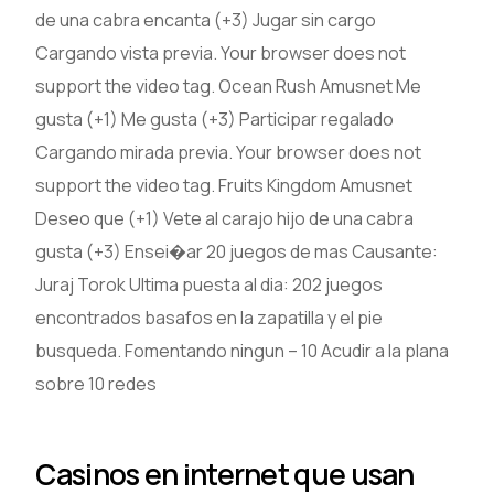
de una cabra encanta (+3) Jugar sin cargo
Cargando vista previa. Your browser does not
support the video tag. Ocean Rush Amusnet Me
gusta (+1) Me gusta (+3) Participar regalado
Cargando mirada previa. Your browser does not
support the video tag. Fruits Kingdom Amusnet
Deseo que (+1) Vete al carajo hijo de una cabra
gusta (+3) Ensei�ar 20 juegos de mas Causante:
Juraj Torok Ultima puesta al dia: 202 juegos
encontrados basafos en la zapatilla y el pie
busqueda. Fomentando ningun – 10 Acudir a la plana
sobre 10 redes
Casinos en internet que usan