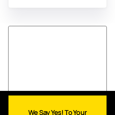
We Say Yes! To Your