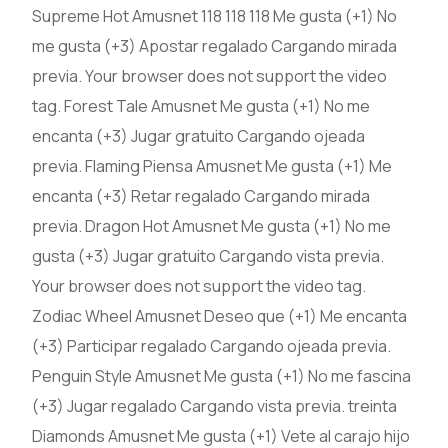
Supreme Hot Amusnet 118 118 118 Me gusta (+1) No
me gusta (+3) Apostar regalado Cargando mirada
previa. Your browser does not support the video
tag. Forest Tale Amusnet Me gusta (+1) No me
encanta (+3) Jugar gratuito Cargando ojeada
previa. Flaming Piensa Amusnet Me gusta (+1) Me
encanta (+3) Retar regalado Cargando mirada
previa. Dragon Hot Amusnet Me gusta (+1) No me
gusta (+3) Jugar gratuito Cargando vista previa.
Your browser does not support the video tag.
Zodiac Wheel Amusnet Deseo que (+1) Me encanta
(+3) Participar regalado Cargando ojeada previa.
Penguin Style Amusnet Me gusta (+1) No me fascina
(+3) Jugar regalado Cargando vista previa. treinta
Diamonds Amusnet Me gusta (+1) Vete al carajo hijo