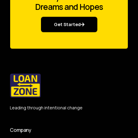
Dreams and Hopes
Get Started
Leading through intentional change
Company